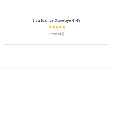
Liva Ecolive Davetiye 4149
1 review(s)