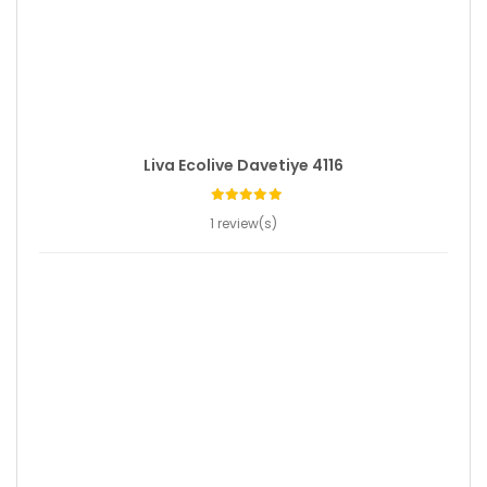
Liva Ecolive Davetiye 4116
1 review(s)