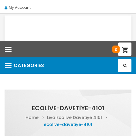
My Account
Categories
0
CATEGORIES
Categories
ECOLIVE-DAVETIYE-4101
Home
>
Liva Ecolive Davetiye 4101
>
ecolive-davetiye-4101