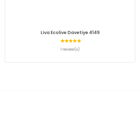
Liva Ecolive Davetiye 4149
1 review(s)