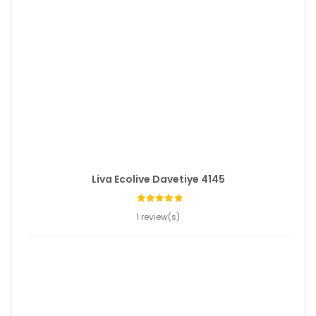
Liva Ecolive Davetiye 4145
1 review(s)