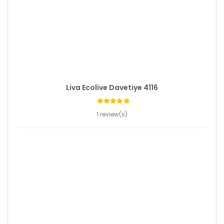
Liva Ecolive Davetiye 4116
1 review(s)