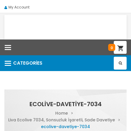
My Account
Categories
0
CATEGORIES
Categories
ECOLIVE-DAVETIYE-7034
Home
>
Liva Ecolive 7034, Sonsuzluk İşaretli, Sade Davetiye
>
ecolive-davetiye-7034