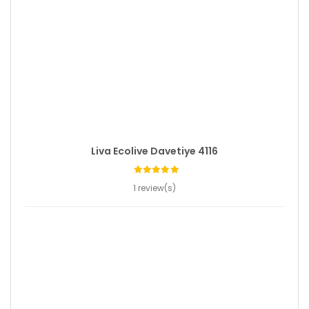
Liva Ecolive Davetiye 4116
1 review(s)