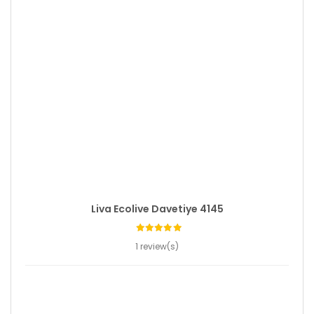
Liva Ecolive Davetiye 4145
1 review(s)