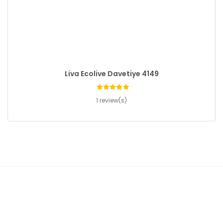
Liva Ecolive Davetiye 4149
1 review(s)