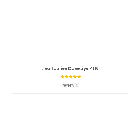
Liva Ecolive Davetiye 4116
1 review(s)