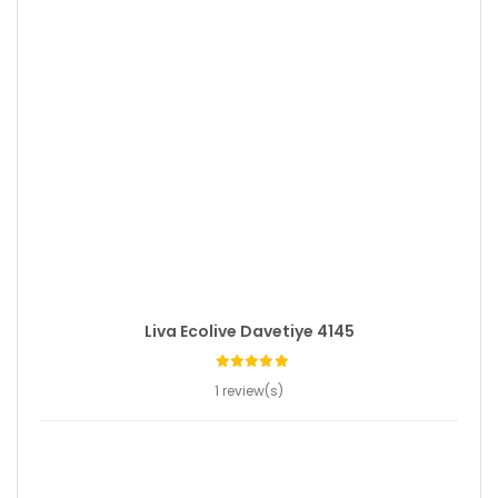
Liva Ecolive Davetiye 4145
1 review(s)