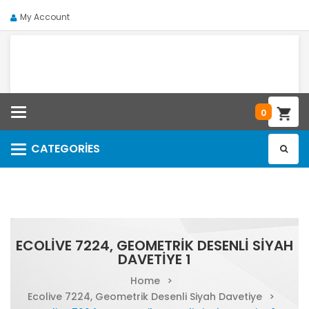
My Account
Categories
0
CATEGORIES
Categories
ECOLIVE 7224, GEOMETRIK DESENLI SIYAH
DAVETIYE 1
Home
>
Ecolive 7224, Geometrik Desenli Siyah Davetiye
>