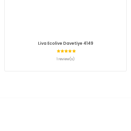
Liva Ecolive Davetiye 4149
1 review(s)