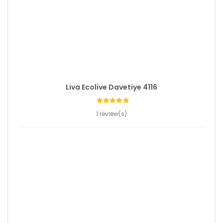
Liva Ecolive Davetiye 4116
1 review(s)