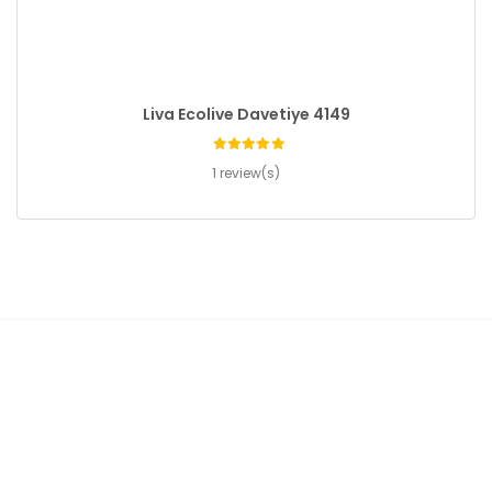
Liva Ecolive Davetiye 4149
1 review(s)