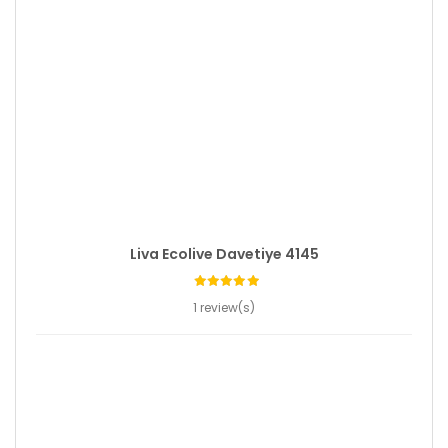
Liva Ecolive Davetiye 4145
1 review(s)