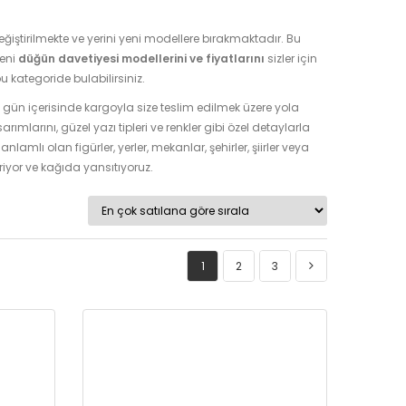
ğiştirilmekte ve yerini yeni modellere bırakmaktadır. Bu
yeni
düğün davetiyesi modellerini ve fiyatlarını
sizler için
 kategoride bulabilirsiniz.
 1 gün içerisinde kargoyla size teslim edilmek üzere yola
mlarını, güzel yazı tipleri ve renkler gibi özel detaylarla
anlamlı olan figürler, yerler, mekanlar, şehirler, şiirler veya
tiriyor ve kağıda yansıtıyoruz.
1
2
3