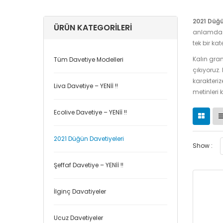
2021 Düğü
ÜRÜN KATEGORILERI
anlamda g
tek bir ka
Kalın gram
Tüm Davetiye Modelleri
çıkıyoruz.
karakterize
Liva Davetiye – YENİİ !!
metinleri 
Ecolive Davetiye – YENİİ !!
2021 Düğün Davetiyeleri
Show :
Şeffaf Davetiye – YENİİ !!
İlginç Davatiyeler
Ucuz Davetiyeler