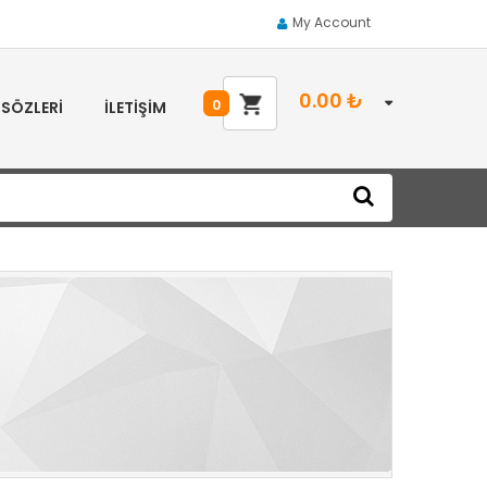
My Account
0.00
₺
0
 SÖZLERI
İLETIŞIM