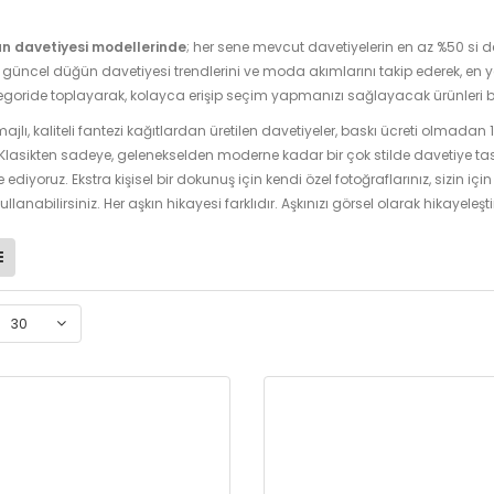
n davetiyesi modellerinde
; her sene mevcut davetiyelerin en az %50 si de
üncel düğün davetiyesi trendlerini ve moda akımlarını takip ederek, en 
tegoride toplayarak, kolayca erişip seçim yapmanızı sağlayacak ürünleri bu
ajlı, kaliteli fantezi kağıtlardan üretilen davetiyeler, baskı ücreti olmadan
 Klasikten sadeye, gelenekselden moderne kadar bir çok stilde davetiye tasarı
 ediyoruz. Ekstra kişisel bir dokunuş için kendi özel fotoğraflarınız, sizin için 
kullanabilirsiniz. Her aşkın hikayesi farklıdır. Aşkınızı görsel olarak hikayeleş
30