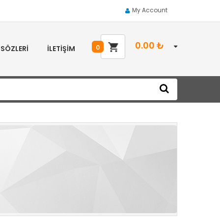
My Account
0.00
₺
0
 SÖZLERI
İLETIŞIM