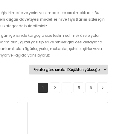
ğiştirilmekte ve yerini yeni modellere bırakmaktadır. Bu
yeni
düğün davetiyesi modellerini ve fiyatlarını
sizler için
 kategoride bulabilirsiniz.
 1 gün içerisinde kargoyla size teslim edilmek üzere yola
mlarını, güzel yazı tipleri ve renkler gibi özel detaylarla
anlamlı olan figürler, yerler, mekanlar, şehirler, şiirler veya
tiriyor ve kağıda yansıtıyoruz.
1
2
…
5
6