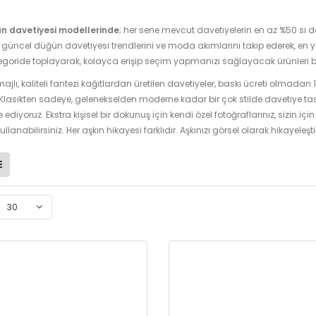
n davetiyesi modellerinde
; her sene mevcut davetiyelerin en az %50 si de
üncel düğün davetiyesi trendlerini ve moda akımlarını takip ederek, en 
tegoride toplayarak, kolayca erişip seçim yapmanızı sağlayacak ürünleri bu
ajlı, kaliteli fantezi kağıtlardan üretilen davetiyeler, baskı ücreti olmadan
 Klasikten sadeye, gelenekselden moderne kadar bir çok stilde davetiye tasarı
 ediyoruz. Ekstra kişisel bir dokunuş için kendi özel fotoğraflarınız, sizin için 
kullanabilirsiniz. Her aşkın hikayesi farklıdır. Aşkınızı görsel olarak hikayeleş
30