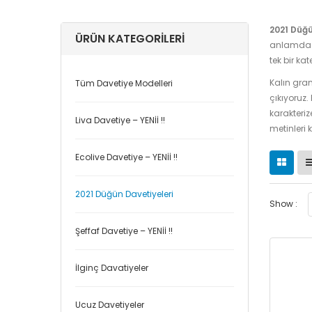
2021 Düğü
ÜRÜN KATEGORILERI
anlamda g
tek bir ka
Kalın gram
Tüm Davetiye Modelleri
çıkıyoruz.
karakterize
Liva Davetiye – YENİİ !!
metinleri 
Ecolive Davetiye – YENİİ !!
2021 Düğün Davetiyeleri
Show :
Şeffaf Davetiye – YENİİ !!
İlginç Davatiyeler
Ucuz Davetiyeler