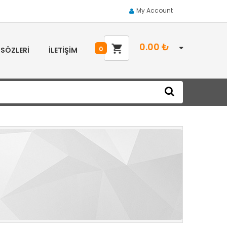
My Account
0.00
₺
0
 SÖZLERI
İLETIŞIM