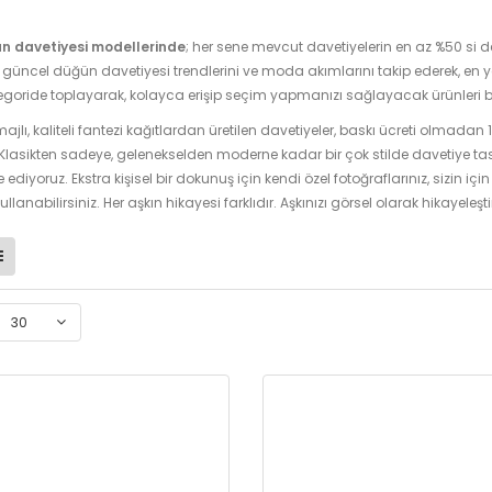
n davetiyesi modellerinde
; her sene mevcut davetiyelerin en az %50 si de
üncel düğün davetiyesi trendlerini ve moda akımlarını takip ederek, en 
tegoride toplayarak, kolayca erişip seçim yapmanızı sağlayacak ürünleri bu
ajlı, kaliteli fantezi kağıtlardan üretilen davetiyeler, baskı ücreti olmadan
 Klasikten sadeye, gelenekselden moderne kadar bir çok stilde davetiye tasarı
 ediyoruz. Ekstra kişisel bir dokunuş için kendi özel fotoğraflarınız, sizin için 
kullanabilirsiniz. Her aşkın hikayesi farklıdır. Aşkınızı görsel olarak hikayeleş
30