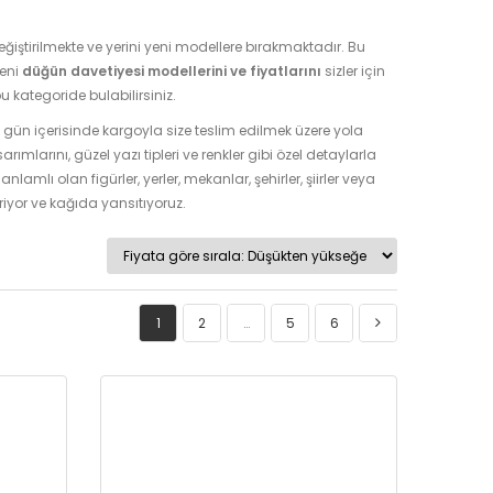
ğiştirilmekte ve yerini yeni modellere bırakmaktadır. Bu
yeni
düğün davetiyesi modellerini ve fiyatlarını
sizler için
 kategoride bulabilirsiniz.
 1 gün içerisinde kargoyla size teslim edilmek üzere yola
mlarını, güzel yazı tipleri ve renkler gibi özel detaylarla
anlamlı olan figürler, yerler, mekanlar, şehirler, şiirler veya
tiriyor ve kağıda yansıtıyoruz.
1
2
…
5
6