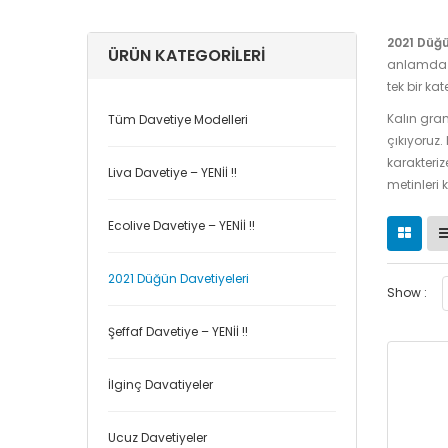
2021 Düğü
ÜRÜN KATEGORILERI
anlamda g
tek bir ka
Kalın gram
Tüm Davetiye Modelleri
çıkıyoruz.
karakterize
Liva Davetiye – YENİİ !!
metinleri 
Ecolive Davetiye – YENİİ !!
2021 Düğün Davetiyeleri
Show :
Şeffaf Davetiye – YENİİ !!
İlginç Davatiyeler
Ucuz Davetiyeler