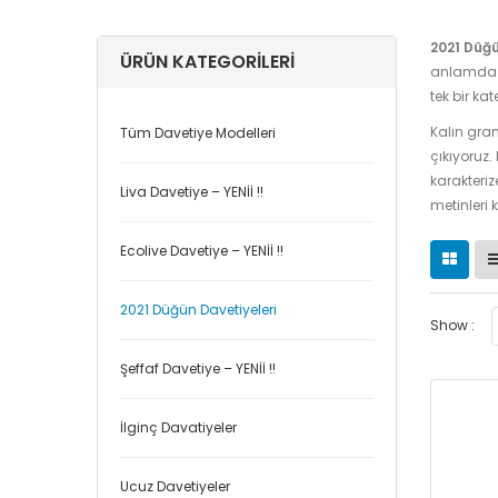
2021 Düğü
ÜRÜN KATEGORILERI
anlamda g
tek bir ka
Kalın gram
Tüm Davetiye Modelleri
çıkıyoruz.
karakterize
Liva Davetiye – YENİİ !!
metinleri 
Ecolive Davetiye – YENİİ !!
2021 Düğün Davetiyeleri
Show :
Şeffaf Davetiye – YENİİ !!
İlginç Davatiyeler
Ucuz Davetiyeler