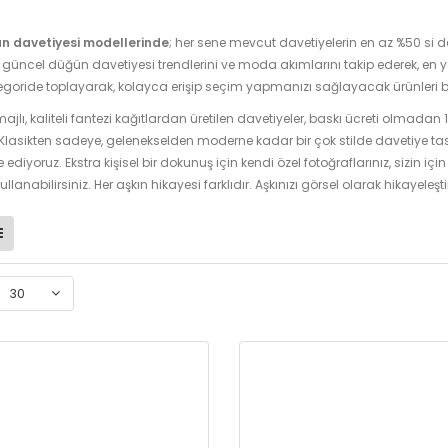
n davetiyesi modellerinde
; her sene mevcut davetiyelerin en az %50 si de
üncel düğün davetiyesi trendlerini ve moda akımlarını takip ederek, en 
tegoride toplayarak, kolayca erişip seçim yapmanızı sağlayacak ürünleri bu
ajlı, kaliteli fantezi kağıtlardan üretilen davetiyeler, baskı ücreti olmadan
 Klasikten sadeye, gelenekselden moderne kadar bir çok stilde davetiye tasarı
 ediyoruz. Ekstra kişisel bir dokunuş için kendi özel fotoğraflarınız, sizin için 
kullanabilirsiniz. Her aşkın hikayesi farklıdır. Aşkınızı görsel olarak hikayeleş
30