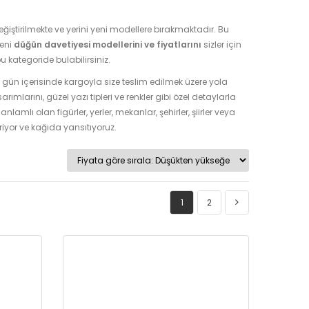
ğiştirilmekte ve yerini yeni modellere bırakmaktadır. Bu
yeni
düğün davetiyesi modellerini ve fiyatlarını
sizler için
 kategoride bulabilirsiniz.
 1 gün içerisinde kargoyla size teslim edilmek üzere yola
mlarını, güzel yazı tipleri ve renkler gibi özel detaylarla
anlamlı olan figürler, yerler, mekanlar, şehirler, şiirler veya
tiriyor ve kağıda yansıtıyoruz.
1
2