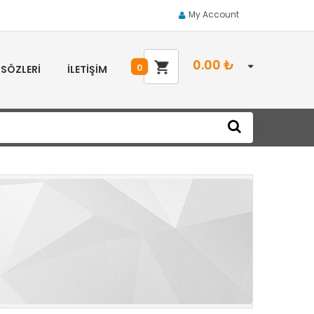
My Account
0.00
₺
0
 SÖZLERI
İLETIŞIM