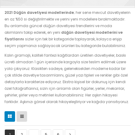
2021 Düğün davetiyesi modellerinde
; her sene mevcut davetiyelerin
en az %50 si değiştirilmekte ve yerini yeni modellere bırakmaktadır.
Bu anlamda güncel düğün davetiyesi trendlerini ve moda
akımlarını takip ederek, en yeni
düğün davetiyesi modellerini ve
fiyatlarını
sizler için tek bir kategoride toplayarak, kolayca erişip
seçim yapmanızı sağlayacak ürünleri bu kategoride bulabilirsiniz.
Kalın gramajlı, kaliteli fantezi kağıtlardan üretilen davetiyeler, baskı
ücreti olmadan 1 gün içerisinde kargoyla size teslim edilmek üzere
yola çıkıyoruz. Klasikten sadeye, gelenekselden moderne kadar bir
çok stilde davetiye tasarımlarını, güzel yazı tipleri ve renkler gibi özel
detaylarla karakterize ediyoruz. Ekstra kişisel bir dokunuş için kendi
özel fotoğraflarınız, sizin için anlamlı olan figürler, yerler, mekanlar,
şehirler, şiirler veya metinleri kullanabilirsiniz. Her aşkın hikayesi
farklıdır. Aşkınızı görsel olarak hikayeleştiriyor ve kağıda yansıtıyoruz.
1
2
…
5
6