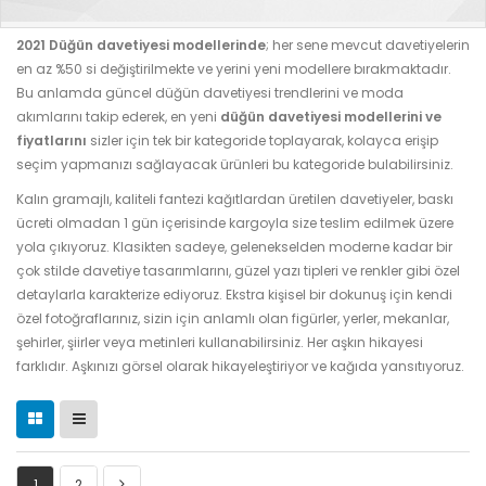
2021 Düğün davetiyesi modellerinde
; her sene mevcut davetiyelerin
en az %50 si değiştirilmekte ve yerini yeni modellere bırakmaktadır.
Bu anlamda güncel düğün davetiyesi trendlerini ve moda
akımlarını takip ederek, en yeni
düğün davetiyesi modellerini ve
fiyatlarını
sizler için tek bir kategoride toplayarak, kolayca erişip
seçim yapmanızı sağlayacak ürünleri bu kategoride bulabilirsiniz.
Kalın gramajlı, kaliteli fantezi kağıtlardan üretilen davetiyeler, baskı
ücreti olmadan 1 gün içerisinde kargoyla size teslim edilmek üzere
yola çıkıyoruz. Klasikten sadeye, gelenekselden moderne kadar bir
çok stilde davetiye tasarımlarını, güzel yazı tipleri ve renkler gibi özel
detaylarla karakterize ediyoruz. Ekstra kişisel bir dokunuş için kendi
özel fotoğraflarınız, sizin için anlamlı olan figürler, yerler, mekanlar,
şehirler, şiirler veya metinleri kullanabilirsiniz. Her aşkın hikayesi
farklıdır. Aşkınızı görsel olarak hikayeleştiriyor ve kağıda yansıtıyoruz.
1
2