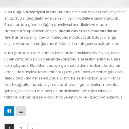
2021 Düğün davetiyesi modellerinde
; her sene mevcut davetiyelerin
en az %50 si değiştirilmekte ve yerini yeni modellere bırakmaktadır.
Bu anlamda güncel düğün davetiyesi trendlerini ve moda
akımlarını takip ederek, en yeni
düğün davetiyesi modellerini ve
fiyatlarını
sizler için tek bir kategoride toplayarak, kolayca erişip
seçim yapmanızı sağlayacak ürünleri bu kategoride bulabilirsiniz.
Kalın gramajlı, kaliteli fantezi kağıtlardan üretilen davetiyeler, baskı
ücreti olmadan 1 gün içerisinde kargoyla size teslim edilmek üzere
yola çıkıyoruz. Klasikten sadeye, gelenekselden moderne kadar bir
çok stilde davetiye tasarımlarını, güzel yazı tipleri ve renkler gibi özel
detaylarla karakterize ediyoruz. Ekstra kişisel bir dokunuş için kendi
özel fotoğraflarınız, sizin için anlamlı olan figürler, yerler, mekanlar,
şehirler, şiirler veya metinleri kullanabilirsiniz. Her aşkın hikayesi
farklıdır. Aşkınızı görsel olarak hikayeleştiriyor ve kağıda yansıtıyoruz.
1
2