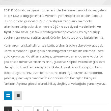
2021 Düğün davetiyesi modellerinde
; her sene mevcut davetiyelerin
en az %50 si değiştirilmekte ve yerini yeni modellere bırakmaktadır.
Bu anlamda güncel düğün davetiyesi trendlerini ve moda
akımlarını takip ederek, en yeni
düğün davetiyesi modellerini ve
fiyatlarını
sizler için tek bir kategoride toplayarak, kolayca erişip
seçim yapmanızı sağlayacak ürünleri bu kategoride bulabilirsiniz.
Kalın gramajlı, kaliteli fantezi kağıtlardan üretilen davetiyeler, baskı
ücreti olmadan 1 gün içerisinde kargoyla size teslim edilmek üzere
yola çıkıyoruz. Klasikten sadeye, gelenekselden moderne kadar bir
çok stilde davetiye tasarımlarını, güzel yazı tipleri ve renkler gibi özel
detaylarla karakterize ediyoruz. Ekstra kişisel bir dokunuş için kendi
özel fotoğraflarınız, sizin için anlamlı olan figürler, yerler, mekanlar,
şehirler, şiirler veya metinleri kullanabilirsiniz. Her aşkın hikayesi
farklıdır. Aşkınızı görsel olarak hikayeleştiriyor ve kağıda yansıtıyoruz.
1
2
…
5
6