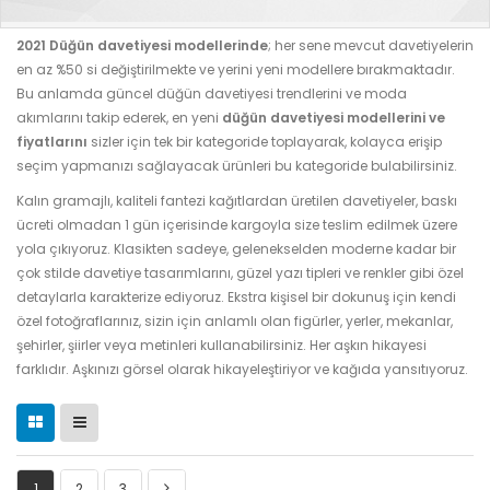
2021 Düğün davetiyesi modellerinde
; her sene mevcut davetiyelerin
en az %50 si değiştirilmekte ve yerini yeni modellere bırakmaktadır.
Bu anlamda güncel düğün davetiyesi trendlerini ve moda
akımlarını takip ederek, en yeni
düğün davetiyesi modellerini ve
fiyatlarını
sizler için tek bir kategoride toplayarak, kolayca erişip
seçim yapmanızı sağlayacak ürünleri bu kategoride bulabilirsiniz.
Kalın gramajlı, kaliteli fantezi kağıtlardan üretilen davetiyeler, baskı
ücreti olmadan 1 gün içerisinde kargoyla size teslim edilmek üzere
yola çıkıyoruz. Klasikten sadeye, gelenekselden moderne kadar bir
çok stilde davetiye tasarımlarını, güzel yazı tipleri ve renkler gibi özel
detaylarla karakterize ediyoruz. Ekstra kişisel bir dokunuş için kendi
özel fotoğraflarınız, sizin için anlamlı olan figürler, yerler, mekanlar,
şehirler, şiirler veya metinleri kullanabilirsiniz. Her aşkın hikayesi
farklıdır. Aşkınızı görsel olarak hikayeleştiriyor ve kağıda yansıtıyoruz.
1
2
3