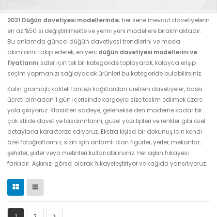
2021 Düğün davetiyesi modellerinde
; her sene mevcut davetiyelerin
en az %50 si değiştirilmekte ve yerini yeni modellere bırakmaktadır.
Bu anlamda güncel düğün davetiyesi trendlerini ve moda
akımlarını takip ederek, en yeni
düğün davetiyesi modellerini ve
fiyatlarını
sizler için tek bir kategoride toplayarak, kolayca erişip
seçim yapmanızı sağlayacak ürünleri bu kategoride bulabilirsiniz.
Kalın gramajlı, kaliteli fantezi kağıtlardan üretilen davetiyeler, baskı
ücreti olmadan 1 gün içerisinde kargoyla size teslim edilmek üzere
yola çıkıyoruz. Klasikten sadeye, gelenekselden moderne kadar bir
çok stilde davetiye tasarımlarını, güzel yazı tipleri ve renkler gibi özel
detaylarla karakterize ediyoruz. Ekstra kişisel bir dokunuş için kendi
özel fotoğraflarınız, sizin için anlamlı olan figürler, yerler, mekanlar,
şehirler, şiirler veya metinleri kullanabilirsiniz. Her aşkın hikayesi
farklıdır. Aşkınızı görsel olarak hikayeleştiriyor ve kağıda yansıtıyoruz.
1
2