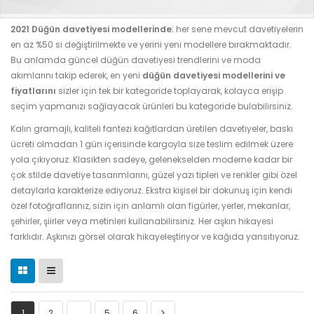
2021 Düğün davetiyesi modellerinde
; her sene mevcut davetiyelerin
en az %50 si değiştirilmekte ve yerini yeni modellere bırakmaktadır.
Bu anlamda güncel düğün davetiyesi trendlerini ve moda
akımlarını takip ederek, en yeni
düğün davetiyesi modellerini ve
fiyatlarını
sizler için tek bir kategoride toplayarak, kolayca erişip
seçim yapmanızı sağlayacak ürünleri bu kategoride bulabilirsiniz.
Kalın gramajlı, kaliteli fantezi kağıtlardan üretilen davetiyeler, baskı
ücreti olmadan 1 gün içerisinde kargoyla size teslim edilmek üzere
yola çıkıyoruz. Klasikten sadeye, gelenekselden moderne kadar bir
çok stilde davetiye tasarımlarını, güzel yazı tipleri ve renkler gibi özel
detaylarla karakterize ediyoruz. Ekstra kişisel bir dokunuş için kendi
özel fotoğraflarınız, sizin için anlamlı olan figürler, yerler, mekanlar,
şehirler, şiirler veya metinleri kullanabilirsiniz. Her aşkın hikayesi
farklıdır. Aşkınızı görsel olarak hikayeleştiriyor ve kağıda yansıtıyoruz.
1
2
…
5
6