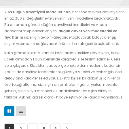
2021 Düğün davetiyesi modellerinde
; her sene mevcut davetiyelerin
en az %50 si değiştirilmekte ve yerini yeni modellere bırakmaktadır.
Bu anlamda güncel düğün davetiyesi trendlerini ve moda
akımlarını takip ederek, en yeni
düğün davetiyesi modellerini ve
fiyatlarını
sizler için tek bir kategoride toplayarak, kolayca erişip
seçim yapmanızı sağlayacak ürünleri bu kategoride bulabilirsiniz.
Kalın gramajlı, kaliteli fantezi kağıtlardan üretilen davetiyeler, baskı
ücreti olmadan 1 gün içerisinde kargoyla size teslim edilmek üzere
yola çıkıyoruz. Klasikten sadeye, gelenekselden moderne kadar bir
çok stilde davetiye tasarımlarını, güzel yazı tipleri ve renkler gibi özel
detaylarla karakterize ediyoruz. Ekstra kişisel bir dokunuş için kendi
özel fotoğraflarınız, sizin için anlamlı olan figürler, yerler, mekanlar,
şehirler, şiirler veya metinleri kullanabilirsiniz. Her aşkın hikayesi
farklıdır. Aşkınızı görsel olarak hikayeleştiriyor ve kağıda yansıtıyoruz.
1
2
…
5
6