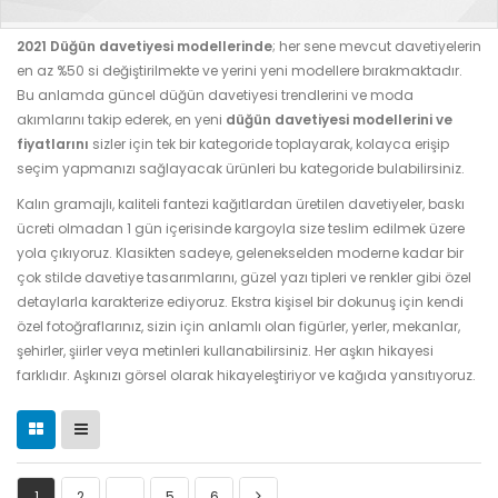
2021 Düğün davetiyesi modellerinde
; her sene mevcut davetiyelerin
en az %50 si değiştirilmekte ve yerini yeni modellere bırakmaktadır.
Bu anlamda güncel düğün davetiyesi trendlerini ve moda
akımlarını takip ederek, en yeni
düğün davetiyesi modellerini ve
fiyatlarını
sizler için tek bir kategoride toplayarak, kolayca erişip
seçim yapmanızı sağlayacak ürünleri bu kategoride bulabilirsiniz.
Kalın gramajlı, kaliteli fantezi kağıtlardan üretilen davetiyeler, baskı
ücreti olmadan 1 gün içerisinde kargoyla size teslim edilmek üzere
yola çıkıyoruz. Klasikten sadeye, gelenekselden moderne kadar bir
çok stilde davetiye tasarımlarını, güzel yazı tipleri ve renkler gibi özel
detaylarla karakterize ediyoruz. Ekstra kişisel bir dokunuş için kendi
özel fotoğraflarınız, sizin için anlamlı olan figürler, yerler, mekanlar,
şehirler, şiirler veya metinleri kullanabilirsiniz. Her aşkın hikayesi
farklıdır. Aşkınızı görsel olarak hikayeleştiriyor ve kağıda yansıtıyoruz.
1
2
…
5
6