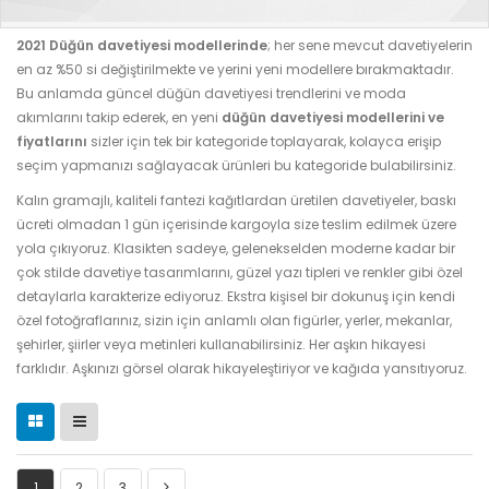
2021 Düğün davetiyesi modellerinde
; her sene mevcut davetiyelerin
en az %50 si değiştirilmekte ve yerini yeni modellere bırakmaktadır.
Bu anlamda güncel düğün davetiyesi trendlerini ve moda
akımlarını takip ederek, en yeni
düğün davetiyesi modellerini ve
fiyatlarını
sizler için tek bir kategoride toplayarak, kolayca erişip
seçim yapmanızı sağlayacak ürünleri bu kategoride bulabilirsiniz.
Kalın gramajlı, kaliteli fantezi kağıtlardan üretilen davetiyeler, baskı
ücreti olmadan 1 gün içerisinde kargoyla size teslim edilmek üzere
yola çıkıyoruz. Klasikten sadeye, gelenekselden moderne kadar bir
çok stilde davetiye tasarımlarını, güzel yazı tipleri ve renkler gibi özel
detaylarla karakterize ediyoruz. Ekstra kişisel bir dokunuş için kendi
özel fotoğraflarınız, sizin için anlamlı olan figürler, yerler, mekanlar,
şehirler, şiirler veya metinleri kullanabilirsiniz. Her aşkın hikayesi
farklıdır. Aşkınızı görsel olarak hikayeleştiriyor ve kağıda yansıtıyoruz.
1
2
3