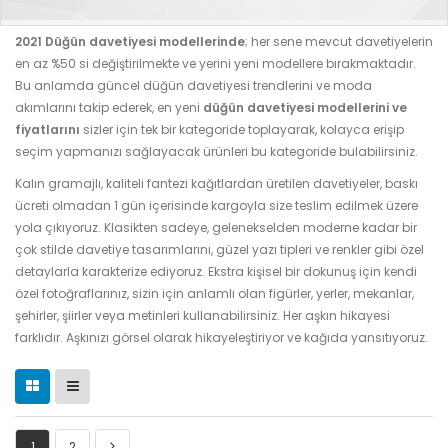
2021 Düğün davetiyesi modellerinde
; her sene mevcut davetiyelerin
en az %50 si değiştirilmekte ve yerini yeni modellere bırakmaktadır.
Bu anlamda güncel düğün davetiyesi trendlerini ve moda
akımlarını takip ederek, en yeni
düğün davetiyesi modellerini ve
fiyatlarını
sizler için tek bir kategoride toplayarak, kolayca erişip
seçim yapmanızı sağlayacak ürünleri bu kategoride bulabilirsiniz.
Kalın gramajlı, kaliteli fantezi kağıtlardan üretilen davetiyeler, baskı
ücreti olmadan 1 gün içerisinde kargoyla size teslim edilmek üzere
yola çıkıyoruz. Klasikten sadeye, gelenekselden moderne kadar bir
çok stilde davetiye tasarımlarını, güzel yazı tipleri ve renkler gibi özel
detaylarla karakterize ediyoruz. Ekstra kişisel bir dokunuş için kendi
özel fotoğraflarınız, sizin için anlamlı olan figürler, yerler, mekanlar,
şehirler, şiirler veya metinleri kullanabilirsiniz. Her aşkın hikayesi
farklıdır. Aşkınızı görsel olarak hikayeleştiriyor ve kağıda yansıtıyoruz.
1
2