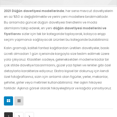
2021 Düğün davetiyesi modellerinde
; her sene mevcut davetiyelerin
en az %50 si değiştirilmekte ve yerini yeni modellere bırakmaktadır.
Bu anlamda güncel düğün davetiyesi trendlerini ve moda
akımlarını takip ederek, en yeni
düğün davetiyesi modellerini ve
fiyatlarını
sizler için tek bir kategoride toplayarak, kolayca erişip
seçim yapmanızı sağlayacak ürünleri bu kategoride bulabilirsiniz.
Kalın gramajlı, kaliteli fantezi kağıtlardan üretilen davetiyeler, baskı
ücreti olmadan 1 gün içerisinde kargoyla size teslim edilmek üzere
yola çıkıyoruz. Klasikten sadeye, gelenekselden moderne kadar bir
çok stilde davetiye tasarımlarını, güzel yazı tipleri ve renkler gibi özel
detaylarla karakterize ediyoruz. Ekstra kişisel bir dokunuş için kendi
özel fotoğraflarınız, sizin için anlamlı olan figürler, yerler, mekanlar,
şehirler, şiirler veya metinleri kullanabilirsiniz. Her aşkın hikayesi
farklıdır. Aşkınızı görsel olarak hikayeleştiriyor ve kağıda yansıtıyoruz.
1
2