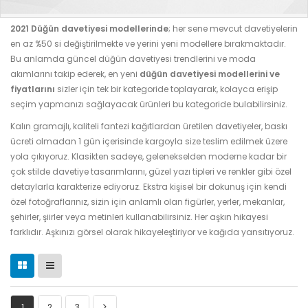
2021 Düğün davetiyesi modellerinde
; her sene mevcut davetiyelerin
en az %50 si değiştirilmekte ve yerini yeni modellere bırakmaktadır.
Bu anlamda güncel düğün davetiyesi trendlerini ve moda
akımlarını takip ederek, en yeni
düğün davetiyesi modellerini ve
fiyatlarını
sizler için tek bir kategoride toplayarak, kolayca erişip
seçim yapmanızı sağlayacak ürünleri bu kategoride bulabilirsiniz.
Kalın gramajlı, kaliteli fantezi kağıtlardan üretilen davetiyeler, baskı
ücreti olmadan 1 gün içerisinde kargoyla size teslim edilmek üzere
yola çıkıyoruz. Klasikten sadeye, gelenekselden moderne kadar bir
çok stilde davetiye tasarımlarını, güzel yazı tipleri ve renkler gibi özel
detaylarla karakterize ediyoruz. Ekstra kişisel bir dokunuş için kendi
özel fotoğraflarınız, sizin için anlamlı olan figürler, yerler, mekanlar,
şehirler, şiirler veya metinleri kullanabilirsiniz. Her aşkın hikayesi
farklıdır. Aşkınızı görsel olarak hikayeleştiriyor ve kağıda yansıtıyoruz.
1
2
3