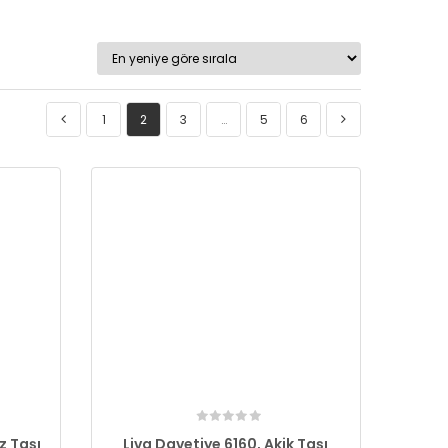
1
2
3
…
5
6
z Taşı
Liva Davetiye 6160, Akik Taşı