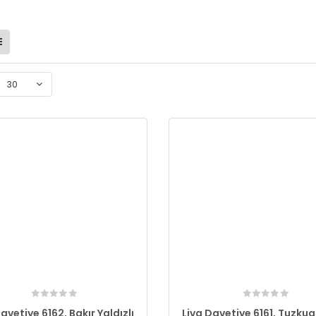
30
avetiye 6162, Bakır Yaldızlı
Liva Davetiye 6161, Tuzkua