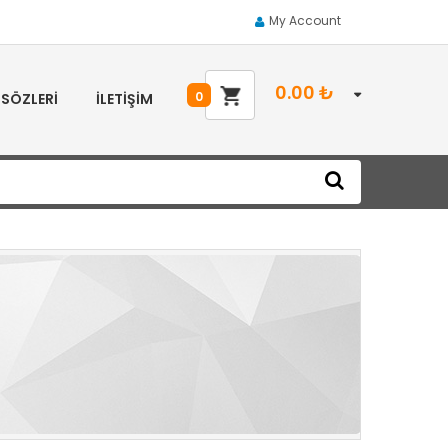
My Account
0.00
₺
0
 SÖZLERI
İLETIŞIM