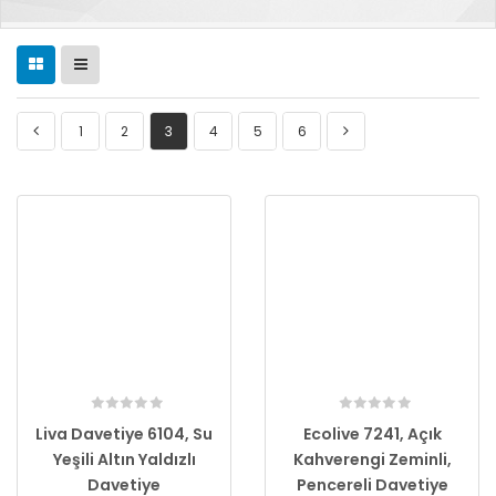
1
2
3
4
5
6
Liva Davetiye 6104, Su
Ecolive 7241, Açık
Yeşili Altın Yaldızlı
Kahverengi Zeminli,
Davetiye
Pencereli Davetiye