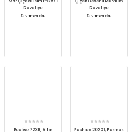
Mor Çiçekli İsim Etiketli
Çiçek Desenli Mürdüm
Davetiye
Davetiye
Devamını oku
Devamını oku
Ecolive 7236, Altın
Fashion 20201, Parmak