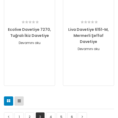
Ecolive Davetiye 7270,
Liva Davetiye 6151-M,
Tuğralı İkiz Davetiye
Mermerli Şeffaf
Davetiye
Devamını oku
Devamını oku
1
2
3
4
5
6