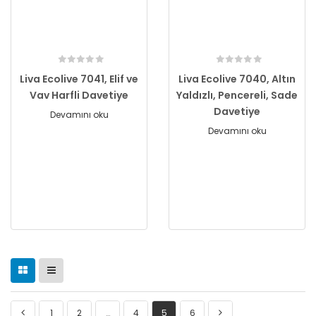
Liva Ecolive 7041, Elif ve
Liva Ecolive 7040, Altın
Vav Harfli Davetiye
Yaldızlı, Pencereli, Sade
Davetiye
Devamını oku
Devamını oku
1
2
…
4
5
6