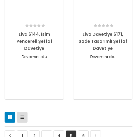
Liva 6144, İsim
Liva Davetiye 6171,
Pencereli Şeffaf
Sade Tasarımlı Şeffaf
Davetiye
Davetiye
Devamını oku
Devamını oku
1
2
…
4
5
6