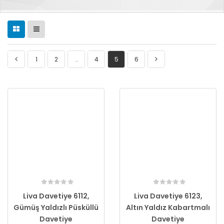
1
2
…
4
5
6
Liva Davetiye 6112,
Liva Davetiye 6123,
Gümüş Yaldızlı Püsküllü
Altın Yaldız Kabartmalı
Davetiye
Davetiye