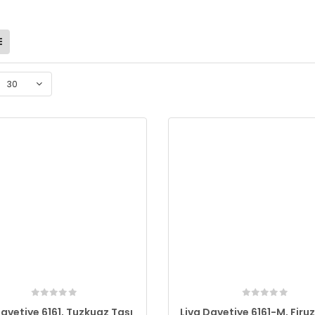
30
Davetiye 6161, Tuzkuaz Taşı
Liva Davetiye 6161-M, Firu