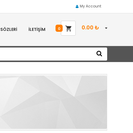
My Account
0.00
₺
0
 SÖZLERI
İLETIŞIM