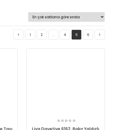
1
2
…
4
5
6
ze Taşı
Liva Davetiye 6162, Bakır Yaldızlı