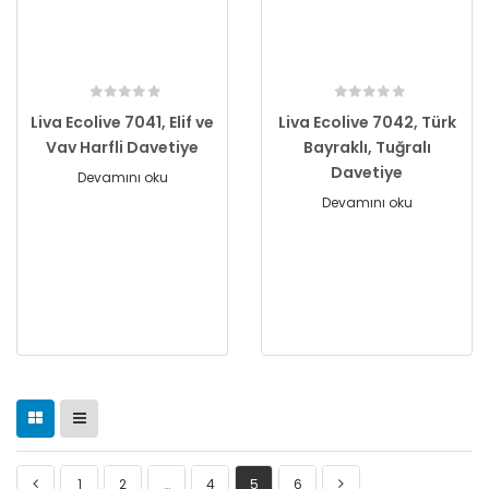
Liva Ecolive 7041, Elif ve
Liva Ecolive 7042, Türk
Vav Harfli Davetiye
Bayraklı, Tuğralı
Davetiye
Devamını oku
Devamını oku
1
2
…
4
5
6