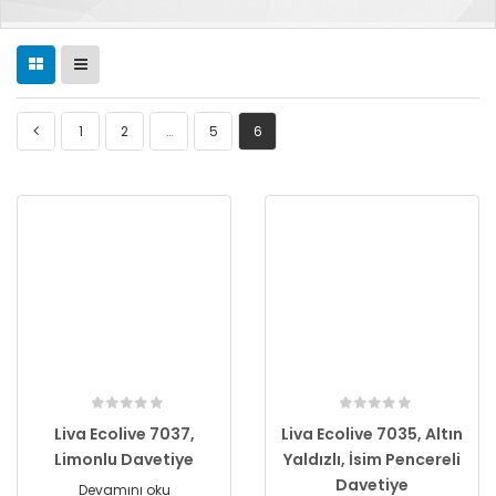
1
2
…
5
6
Liva Ecolive 7037,
Liva Ecolive 7035, Altın
Limonlu Davetiye
Yaldızlı, İsim Pencereli
Davetiye
Devamını oku