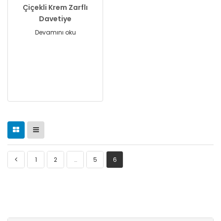
Çiçekli Krem Zarflı
Davetiye
Devamını oku
1
2
…
5
6