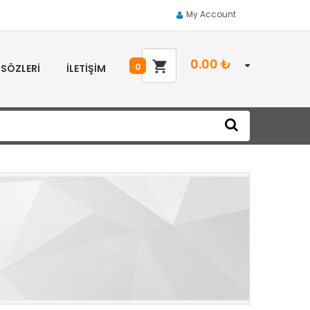
My Account
0.00
₺
0
 SÖZLERI
İLETIŞIM