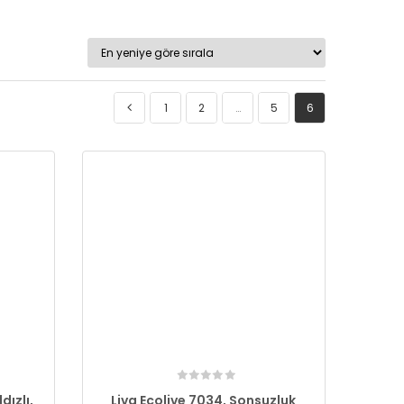
1
2
…
5
6
dızlı,
Liva Ecolive 7034, Sonsuzluk