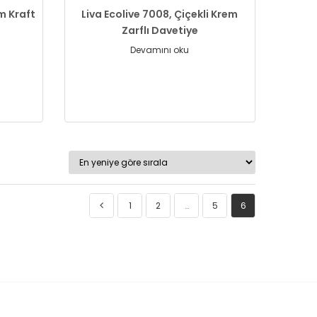
im Kraft
Liva Ecolive 7008, Çiçekli Krem
Zarflı Davetiye
Devamını oku
1
2
…
5
6