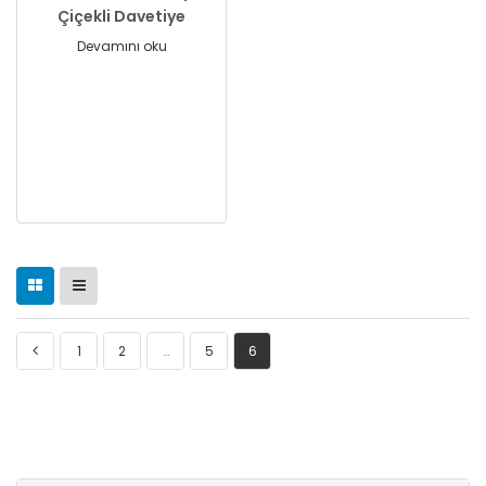
Çiçekli Davetiye
Devamını oku
1
2
…
5
6