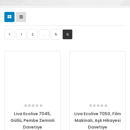
1
2
…
5
6
Liva Ecolive 7045,
Liva Ecolive 7050, Film
Güllü, Pembe Zeminli
Makinalı, Aşk Hikayesi
Davetiye
Davetiye