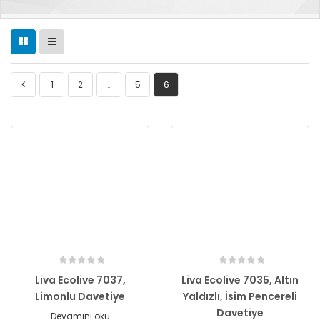
1
2
…
5
6
Liva Ecolive 7037,
Liva Ecolive 7035, Altın
Limonlu Davetiye
Yaldızlı, İsim Pencereli
Davetiye
Devamını oku