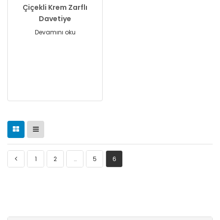
Çiçekli Krem Zarflı
Davetiye
Devamını oku
1
2
…
5
6