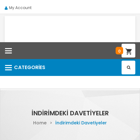
My Account
Categories
0
CATEGORIES
Categories
İNDIRIMDEKI DAVETIYELER
Home
>
İndirimdeki Davetiyeler