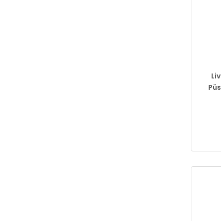
Li
Püs