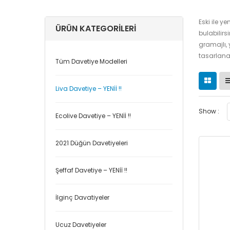
Eski ile y
ÜRÜN KATEGORILERI
bulabilirs
gramajlı, 
tasarlanan
Tüm Davetiye Modelleri
Liva Davetiye – YENİİ !!
Show :
Ecolive Davetiye – YENİİ !!
2021 Düğün Davetiyeleri
Şeffaf Davetiye – YENİİ !!
İlginç Davatiyeler
Ucuz Davetiyeler