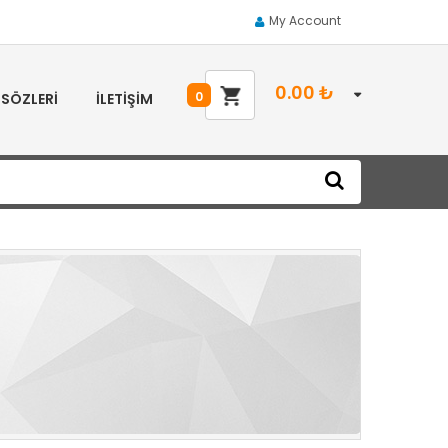
My Account
0.00
₺
0
 SÖZLERI
İLETIŞIM