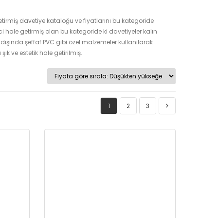
a getirmiş davetiye kataloğu ve fiyatlarını bu kategoride
eyici hale getirmiş olan bu kategoride ki davetiyeler kalın
un dışında şeffaf PVC gibi özel malzemeler kullanılarak
ık ve estetik hale getirilmiş.
1
2
3