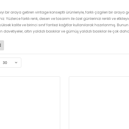
eniyi bir araya getiren vintage konseptli ürünleriyle, farklı çizgileri bir aray
iniz. Yüzlerce farklı renk, desen ve tasarım ile özel günlerinizi renkli ve etkil
yüksek kalite ve birinci sınıf fantezi kağıtlar kullanılarak hazırlanmış. Bun
 davetiyeler, altın yaldızlı baskılar ve gümüş yaldızlı baskılar ile çok daha ş
30