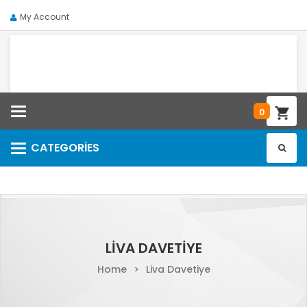
My Account
Categories
0
CATEGORIES
Categories
LIVA DAVETIYE
Home
>
Liva Davetiye