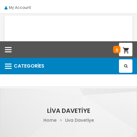
My Account
Categories
0
CATEGORIES
Categories
LIVA DAVETIYE
Home
>
Liva Davetiye