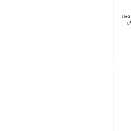
Liva
E