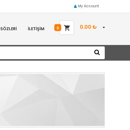
My Account
0.00
₺
0
 SÖZLERI
İLETIŞIM