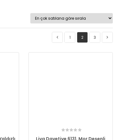
1
2
3
aldızlı
Liva Davetiye 6131, Mor Desenli