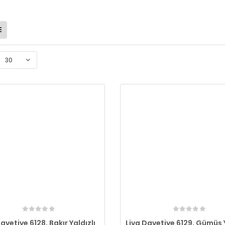
30
avetiye 6128, Bakır Yaldızlı
Liva Davetiye 6129, Gümüş Y