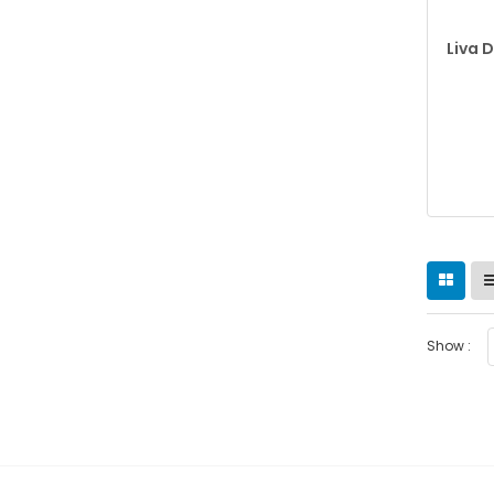
Liva D
Show :