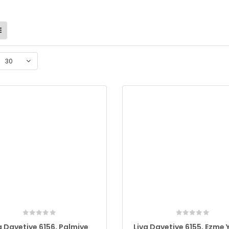
30
a Davetiye 6156, Palmiye
Liva Davetiye 6155, Ezme 