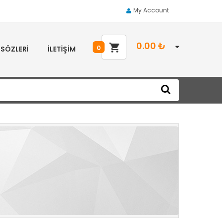
My Account
0.00
₺
0
 SÖZLERI
İLETIŞIM