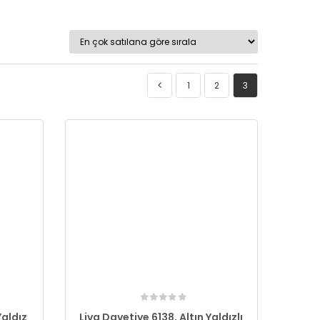
1
2
3
Yaldız
Liva Davetiye 6138, Altın Yaldızlı