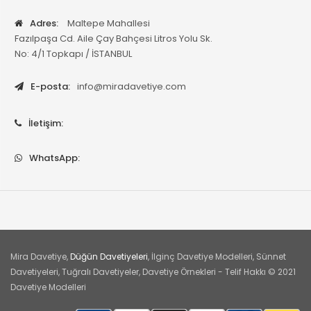
Adres:
Maltepe Mahallesi
Fazılpaşa Cd. Aile Çay Bahçesi Litros Yolu Sk.
No: 4/1 Topkapı / İSTANBUL
E-posta:
info@miradavetiye.com
İletişim:
WhatsApp:
Mira Davetiye,
Düğün Davetiyeleri
, İlginç Davetiye Modelleri, Sünnet
Davetiyeleri, Tuğralı Davetiyeler, Davetiye Örnekleri - Telif Hakkı © 2021
Davetiye Modelleri