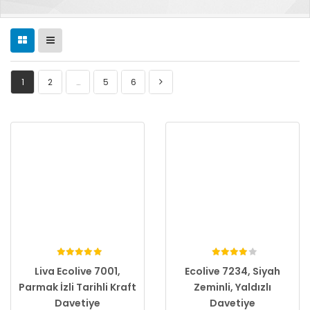
1
2
…
5
6
Liva Ecolive 7001,
Ecolive 7234, Siyah
Parmak İzli Tarihli Kraft
Zeminli, Yaldızlı
Davetiye
Davetiye