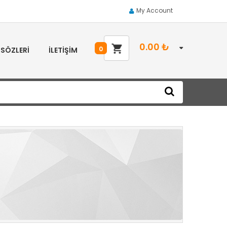
My Account
0.00
₺
0
 SÖZLERI
İLETIŞIM