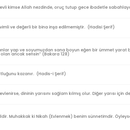
an evli kimse Allah nezdinde, oruç tutup gece ibadetle sabahl
imli ve değerli bir bina inşa edilmemiştir. (Hadisi Şerif)
anlar yap ve soyumuzdan sana boyun eğen bir ümmet yarat bizl
 olan ancak sensin” (Bakara 128)
ostluğunu kazanır. (Hadis-i Şerif)
evlenirse, dininin yarısını sağlam kılmış olur. Diğer yarısı için d
ldir. Muhakkak ki Nikah (Evlenmek) benim sünnetimdir. Öyleys