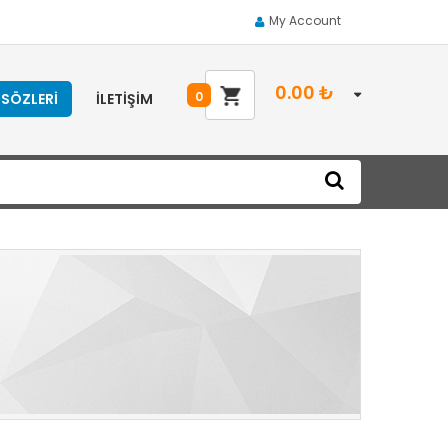
My Account
0.00
₺
0
 SÖZLERI
İLETIŞIM