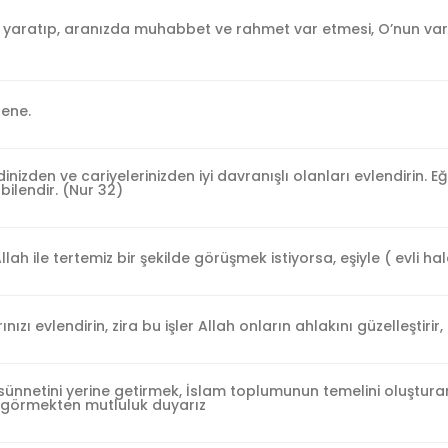
er yaratıp, aranızda muhabbet ve rahmet var etmesi, O’nun var
dene.
nizden ve cariyelerinizden iyi davranışlı olanları evlendirin. Eğe
 bilendir. (Nur 32)
lah ile tertemiz bir şekilde görüşmek istiyorsa, eşiyle ( evli ha
ızı evlendirin, zira bu işler Allah onların ahlakını güzelleştirir, 
sünnetini yerine getirmek, İslam toplumunun temelini oluşturan A
a görmekten mutluluk duyarız