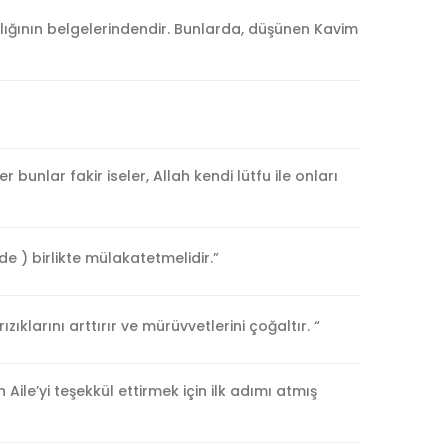
lığının belgelerindendir. Bunlarda, düşünen Kavim
r bunlar fakir iseler, Allah kendi lütfu ile onları
lde ) birlikte mülakatetmelidir.”
rızıklarını arttırır ve mürüvvetlerini çoğaltır. “
ile’yi teşekkül ettirmek için ilk adımı atmış