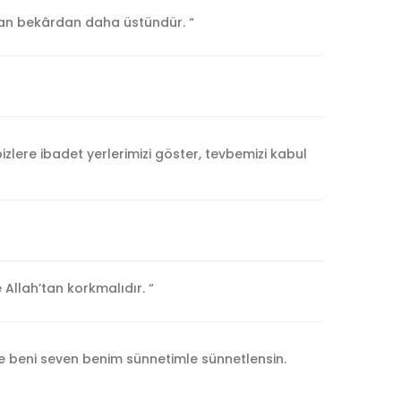
ayan bekârdan daha üstündür. “
ere ibadet yerlerimizi göster, tevbemizi kabul
e Allah’tan korkmalıdır. “
e beni seven benim sünnetimle sünnetlensin.