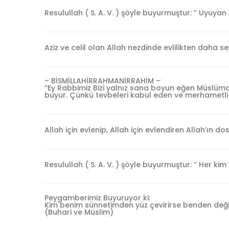
Resulullah ( S. A. V. ) şöyle buyurmuştur: ” Uyuy
Aziz ve celil olan Allah nezdinde evlilikten daha sev
– BİSMİLLAHİRRAHMANİRRAHİM –
“Ey Rabbimiz Bizi yalnız sana boyun eğen Müslüm
buyur. Çünkü tevbeleri kabul eden ve merhametli
Allah için evlenip, Allah için evlendiren Allah’ın d
Resulullah ( S. A. V. ) şöyle buyurmuştur: ” Her kim 
Peygamberimiz Buyuruyor ki:
Kim benim sünnetimden yüz çevirirse benden deği
(Buhari ve Müslim)