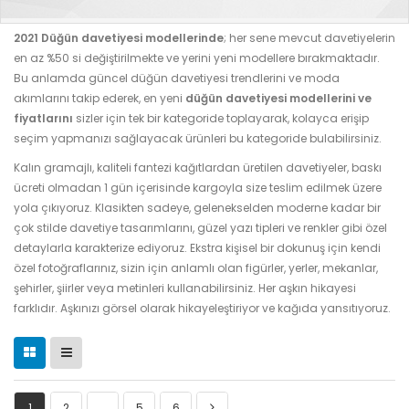
2021 Düğün davetiyesi modellerinde
; her sene mevcut davetiyelerin
en az %50 si değiştirilmekte ve yerini yeni modellere bırakmaktadır.
Bu anlamda güncel düğün davetiyesi trendlerini ve moda
akımlarını takip ederek, en yeni
düğün davetiyesi modellerini ve
fiyatlarını
sizler için tek bir kategoride toplayarak, kolayca erişip
seçim yapmanızı sağlayacak ürünleri bu kategoride bulabilirsiniz.
Kalın gramajlı, kaliteli fantezi kağıtlardan üretilen davetiyeler, baskı
ücreti olmadan 1 gün içerisinde kargoyla size teslim edilmek üzere
yola çıkıyoruz. Klasikten sadeye, gelenekselden moderne kadar bir
çok stilde davetiye tasarımlarını, güzel yazı tipleri ve renkler gibi özel
detaylarla karakterize ediyoruz. Ekstra kişisel bir dokunuş için kendi
özel fotoğraflarınız, sizin için anlamlı olan figürler, yerler, mekanlar,
şehirler, şiirler veya metinleri kullanabilirsiniz. Her aşkın hikayesi
farklıdır. Aşkınızı görsel olarak hikayeleştiriyor ve kağıda yansıtıyoruz.
1
2
…
5
6