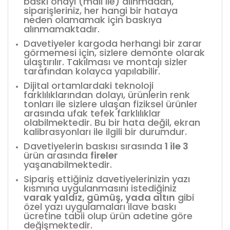
baskı onayı (mail ile) alınmadan,
siparişleriniz, her hangi bir hataya
neden olamamak için baskıya
alınmamaktadır.
Davetiyeler kargoda herhangi bir zarar
görmemesi için, sizlere demonte olarak
ulaştırılır. Takılması ve montajı sizler
tarafından kolayca yapılabilir.
Dijital ortamlardaki teknoloji
farklılıklarından dolayı, ürünlerin renk
tonları ile sizlere ulaşan fiziksel ürünler
arasında ufak tefek farklılıklar
olabilmektedir. Bu bir hata değil, ekran
kalibrasyonları ile ilgili bir durumdur.
Davetiyelerin baskısı sırasında
1 ile 3
ürün arasında
fireler
yaşanabilmektedir.
Sipariş ettiğiniz davetiyelerinizin yazı
kısmına uygulanmasını istediğiniz
varak yaldız, gümüş, yada altın
gibi
özel yazı uygulamaları ilave baskı
ücretine tabii olup ürün adetine göre
değişmektedir.