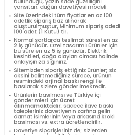
bulunduğu, yazın sade güzelliğini
yansıtan, düğün davetiyesi modeli.
Site üzerindeki tüm fiyatlar en az 100
adetlik sipariş baz alınarak
oluşturulmuştur. Minimum sipariş adedi
100 adet (1 Kutu) tir.
Normal şartlarda teslimat süresi en az
2 iş
günüdür. Özel tasarımlı ürünler için
bu süre en az
5 iş
günüdür. Elektrik
kesintileri, doğa olayları olması halinde
anlayışınıza sığınırız.
Sitemizden sipariş ettiğiniz ürünler; siz
aksini belirtmediğiniz sürece, ürünün
resmindeki
orjinal baskı rengi
ile
basılarak sizlere gönderilmektedir.
Ürünlerin basılması ve Türkiye içi
gönderimleri için
ücret
alınmamaktadır
, sadece ilave baskı
talepleriniz davetiyenin zarfına gelin
damat isimlerinin veya arkasına kroki
basılması vs. extra ücretlendirilir.
Davetiye siparişleriniz de; sizlerden