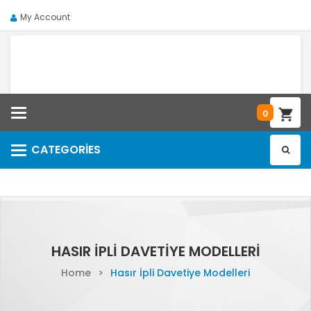
My Account
Categories
0
CATEGORIES
Categories
HASIR İPLI DAVETIYE MODELLERI
Home
>
Hasır İpli Davetiye Modelleri