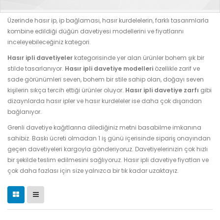
Üzerinde hasır ip, ip bağlaması, hasır kurdelelerin, farklı tasarımlarla
kombine edildiği düğün davetiyesi modellerini ve fiyatlarını
inceleyebileceğiniz kategori.
Hasır ipli davetiyeler
kategorisinde yer alan ürünler bohem şık bir
stilde tasarlanıyor.
Hasır ipli davetiye modelleri
özellikle zarif ve
sade görünümleri seven, bohem bir stile sahip olan, doğayı seven
kişilerin sıkça tercih ettiği ürünler oluyor.
Hasır ipli davetiye zarfı
gibi
dizaynlarda hasır ipler ve hasır kurdeleler ise daha çok dışarıdan
bağlanıyor.
Grenli davetiye kağıtlarına dilediğiniz metni basabilme imkanına
sahibiz. Baskı ücreti olmadan 1 iş günü içerisinde sipariş onayından
geçen davetiyeleri kargoyla gönderiyoruz. Davetiyelerinizin çok hızlı
bir şekilde teslim edilmesini sağlıyoruz. Hasır ipli davetiye fiyatları ve
çok daha fazlası için size yalnızca bir tık kadar uzaktayız.