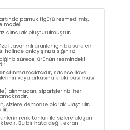
ı kartında pamuk figürü resmedilmiş,
ye modeli.
baz alınarak oluşturulmuştur.
el tasarımlı ürünler için bu süre en
 halinde anlayışınıza sığınırız.
mediğiniz sürece, ürünün resmindeki
ir.
et alınmamaktadır
, sadece ilave
mlerinin veya arkasına kroki basılması
le) alınmadan, siparişleriniz, her
mamaktadır.
 sizlere demonte olarak ulaştırılır.
lir.
rünlerin renk tonları ile sizlere ulaşan
ektedir. Bu bir hata değil, ekran