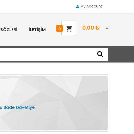
My Account
0.00
₺
0
 SÖZLERI
İLETIŞIM
lu Sade Davetiye