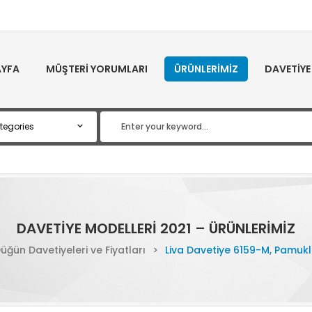
YFA
MÜŞTERI YORUMLARI
ÜRÜNLERIMIZ
DAVETIYE
DAVETIYE MODELLERI 2021 – ÜRÜNLERIMIZ
üğün Davetiyeleri ve Fiyatları
>
Liva Davetiye 6159-M, Pamuk