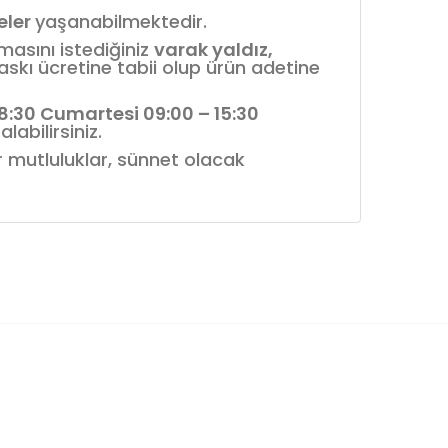
reler
yaşanabilmektedir.
nmasını istediğiniz
varak yaldız,
askı ücretine tabii olup ürün adetine
18:30 Cumartesi 09:00 – 15:30
labilirsiniz.
ür mutluluklar, sünnet olacak