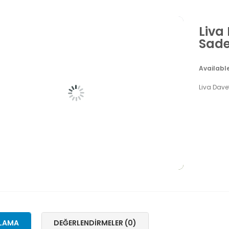
Liva
Sade
Availabl
Liva Dave
LAMA
DEĞERLENDIRMELER (0)