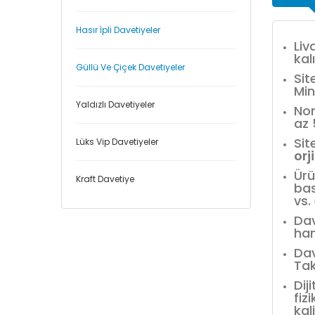
Hasır İpli Davetiyeler
Liv
kal
Güllü Ve Çiçek Davetiyeler
Sit
Min
Yaldızlı Davetiyeler
Nor
az
Sit
Lüks Vip Davetiyeler
orj
Ürü
Kraft Davetiye
bas
vs.
Dav
han
Dav
Tak
Dij
fiz
kal