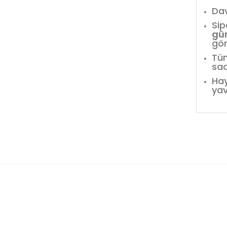
Dav
Sip
gü
gör
Tüm
saa
Hay
yav