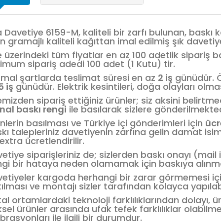
a Davetiye 6159-M, kaliteli bir zarfı bulunan, bask
ın gramajlı kaliteli kağıttan imal edilmiş şık daveti
e üzerindeki tüm fiyatlar en az 100 adetlik sipariş 
imum sipariş adedi 100 adet (1 Kutu) tir.
mal şartlarda teslimat süresi en az
2 iş
günüdür. Öz
5 iş
günüdür. Elektrik kesintileri, doğa olayları olması
emizden sipariş ettiğiniz ürünler; siz aksini belirt
inal baskı rengi
ile basılarak sizlere gönderilmekted
nlerin basılması ve Türkiye içi gönderimleri için
ücr
kı talepleriniz davetiyenin zarfına gelin damat isi
 extra ücretlendirilir.
etiye siparişleriniz de; sizlerden baskı onayı (mail i
gi bir hataya neden olamamak için baskıya alın
etiyeler kargoda herhangi bir zarar görmemesi için,
ılması ve montajı sizler tarafından kolayca yapılabi
ital ortamlardaki teknoloji farklılıklarından dolayı, ü
iksel ürünler arasında ufak tefek farklılıklar olabilm
ibrasyonları ile ilgili bir durumdur.