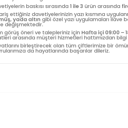
etiyelerin baskısı sırasında
1 ile 3
ürün arasında
fi
ariş ettiğiniz davetiyelerinizin yazı kısmına uygula
müş, yada altın
gibi özel yazı uygulamaları ilave b
e değişmektedir.
 görüş öneri ve talepleriniz için
Hafta içi 09:00 – 
tleri arasında müşteri hizmetleri hattımızdan bilgi a
atlarını birleştirecek olan tüm çiftlerimize bir öm
rularımıza da hayatlarında başarılar dileriz.