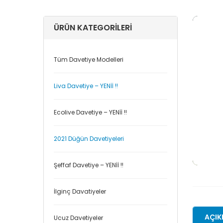
ÜRÜN KATEGORILERI
Tüm Davetiye Modelleri
Liva Davetiye – YENİİ !!
Ecolive Davetiye – YENİİ !!
2021 Düğün Davetiyeleri
Şeffaf Davetiye – YENİİ !!
İlginç Davatiyeler
AÇIK
Ucuz Davetiyeler