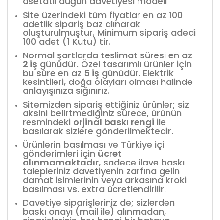
asetatlı düğün davetiyesi modeli
Site üzerindeki tüm fiyatlar en az 100
adetlik sipariş baz alınarak
oluşturulmuştur. Minimum sipariş adedi
100 adet (1 Kutu) tir.
Normal şartlarda teslimat süresi en az
2 iş
günüdür. Özel tasarımlı ürünler için
bu süre en az
5 iş
günüdür. Elektrik
kesintileri, doğa olayları olması halinde
anlayışınıza sığınırız.
Sitemizden sipariş ettiğiniz ürünler; siz
aksini belirtmediğiniz sürece, ürünün
resmindeki
orjinal baskı rengi
ile
basılarak sizlere gönderilmektedir.
Ürünlerin basılması ve Türkiye içi
gönderimleri için
ücret
alınmamaktadır
, sadece ilave baskı
talepleriniz davetiyenin zarfına gelin
damat isimlerinin veya arkasına kroki
basılması vs. extra ücretlendirilir.
Davetiye siparişleriniz de; sizlerden
baskı onayı (mail ile) alınmadan,