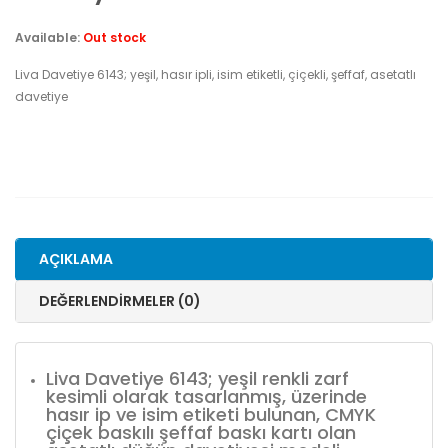
Available:
Out stock
Liva Davetiye 6143; yeşil, hasır ipli, isim etiketli, çiçekli, şeffaf, asetatlı
davetiye
AÇIKLAMA
DEĞERLENDIRMELER (0)
Liva Davetiye 6143; yeşil renkli zarf
kesimli olarak tasarlanmış, üzerinde
hasır ip ve isim etiketi bulunan, CMYK
çiçek baskılı şeffaf baskı kartı olan