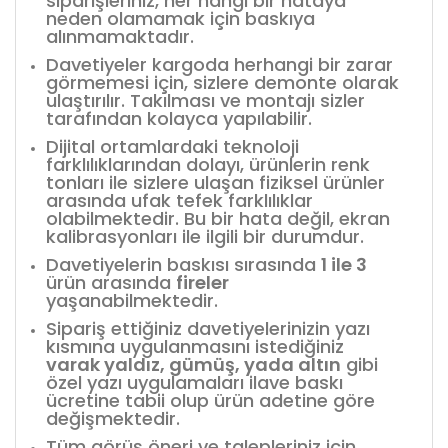
siparişleriniz, her hangi bir hataya
neden olamamak için baskıya
alınmamaktadır.
Davetiyeler kargoda herhangi bir zarar
görmemesi için, sizlere demonte olarak
ulaştırılır. Takılması ve montajı sizler
tarafından kolayca yapılabilir.
Dijital ortamlardaki teknoloji
farklılıklarından dolayı, ürünlerin renk
tonları ile sizlere ulaşan fiziksel ürünler
arasında ufak tefek farklılıklar
olabilmektedir. Bu bir hata değil, ekran
kalibrasyonları ile ilgili bir durumdur.
Davetiyelerin baskısı sırasında
1 ile 3
ürün arasında
fireler
yaşanabilmektedir.
Sipariş ettiğiniz davetiyelerinizin yazı
kısmına uygulanmasını istediğiniz
varak yaldız, gümüş, yada altın
gibi
özel yazı uygulamaları ilave baskı
ücretine tabii olup ürün adetine göre
değişmektedir.
Tüm görüş öneri ve talepleriniz için