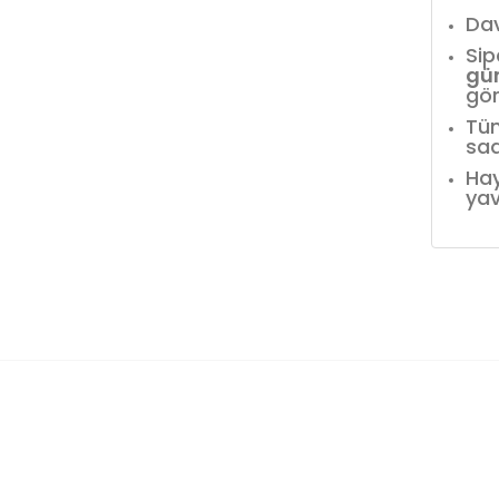
Dav
Sip
gü
gör
Tüm
saa
Hay
yav