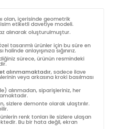
ı olan, içerisinde geometrik
e isim etiketli davetiye modeli.
baz alınarak oluşturulmuştur.
el tasarımlı ürünler için bu süre en
 halinde anlayışınıza sığınırız.
mediğiniz sürece, ürünün resmindeki
ir.
et alınmamaktadır
, sadece ilave
mlerinin veya arkasına kroki basılması
le) alınmadan, siparişleriniz, her
mamaktadır.
 sizlere demonte olarak ulaştırılır.
lir.
rünlerin renk tonları ile sizlere ulaşan
ektedir. Bu bir hata değil, ekran