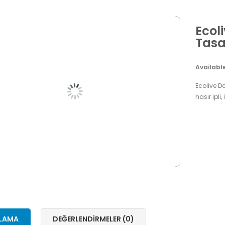
Ecol
Tasa
Availabl
Ecolive Da
hasır ipli,
LAMA
DEĞERLENDIRMELER (0)