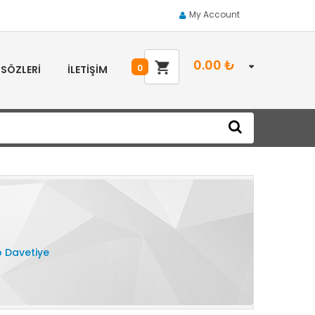
My Account
0.00
₺
0
 SÖZLERI
İLETIŞIM
o Davetiye