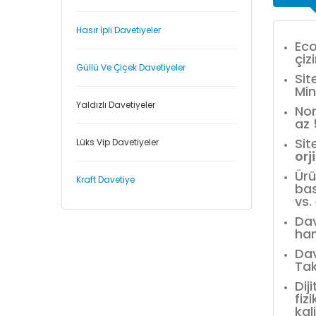
Hasır İpli Davetiyeler
Eco
çiz
Güllü Ve Çiçek Davetiyeler
Sit
Min
Yaldızlı Davetiyeler
Nor
az
Sit
Lüks Vip Davetiyeler
orj
Ürü
Kraft Davetiye
bas
vs.
Dav
han
Dav
Tak
Dij
fiz
kal