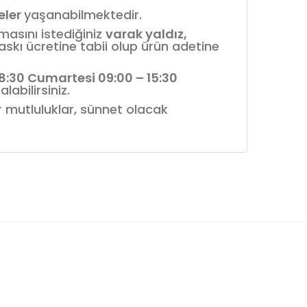
reler
yaşanabilmektedir.
nmasını istediğiniz
varak yaldız,
askı ücretine tabii olup ürün adetine
18:30 Cumartesi 09:00 – 15:30
labilirsiniz.
ür mutluluklar, sünnet olacak