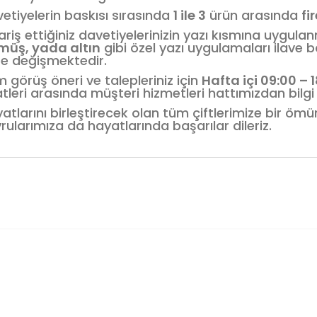
etiyelerin baskısı sırasında
1 ile 3
ürün arasında
fi
ariş ettiğiniz davetiyelerinizin yazı kısmına uygula
müş, yada altın
gibi özel yazı uygulamaları ilave b
e değişmektedir.
 görüş öneri ve talepleriniz için
Hafta içi 09:00 – 
tleri arasında müşteri hizmetleri hattımızdan bilgi a
atlarını birleştirecek olan tüm çiftlerimize bir öm
rularımıza da hayatlarında başarılar dileriz.