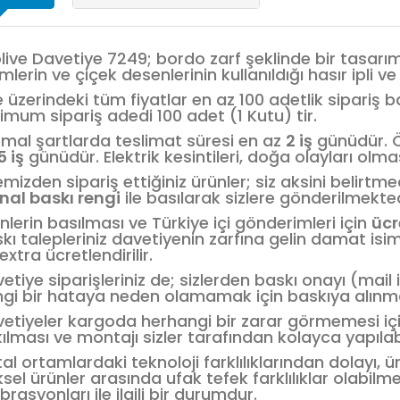
live Davetiye 7249; bordo zarf şeklinde bir tasarım
imlerin ve çiçek desenlerinin kullanıldığı hasır ipli v
e üzerindeki tüm fiyatlar en az 100 adetlik sipariş 
imum sipariş adedi 100 adet (1 Kutu) tir.
mal şartlarda teslimat süresi en az
2 iş
günüdür. Öz
5 iş
günüdür. Elektrik kesintileri, doğa olayları olması
emizden sipariş ettiğiniz ürünler; siz aksini belirt
inal baskı rengi
ile basılarak sizlere gönderilmekted
nlerin basılması ve Türkiye içi gönderimleri için
ücr
kı talepleriniz davetiyenin zarfına gelin damat isi
 extra ücretlendirilir.
etiye siparişleriniz de; sizlerden baskı onayı (mail i
gi bir hataya neden olamamak için baskıya alın
etiyeler kargoda herhangi bir zarar görmemesi için,
ılması ve montajı sizler tarafından kolayca yapılabi
ital ortamlardaki teknoloji farklılıklarından dolayı, ü
iksel ürünler arasında ufak tefek farklılıklar olabilm
ibrasyonları ile ilgili bir durumdur.