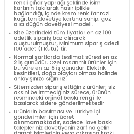
renkli çınar yaprağı şeklinde isim
kartının takılarak hasır iplikle
bağlandığı, içinde krem renk fantazi
kağıttan davetiye kartına sahip, göz
alıcı düğün davetiyesi modeli.
Site üzerindeki tüm fiyatlar en az 100
adetlik sipariş baz alınarak
oluşturulmuştur. Minimum sipariş adedi
100 adet (1 Kutu) tir.
Normal şartlarda teslimat süresi en az
2 iş
günüdür. Özel tasarımlı ürünler için
bu süre en az
5 iş
günüdür. Elektrik
kesintileri, doğa olayları olması halinde
anlayışınıza sığınırız.
Sitemizden sipariş ettiğiniz ürünler; siz
aksini belirtmediğiniz sürece, ürünün
resmindeki
orjinal baskı rengi
ile
basılarak sizlere gönderilmektedir.
Ürünlerin basılması ve Türkiye içi
gönderimleri için
ücret
alınmamaktadır
, sadece ilave baskı
talepleriniz davetiyenin zarfına gelin
damat isimlerinin veya arkasına kroki