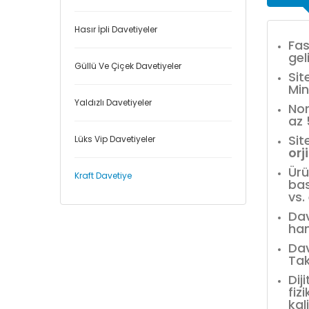
Hasır İpli Davetiyeler
Fas
gel
Güllü Ve Çiçek Davetiyeler
Sit
Min
Yaldızlı Davetiyeler
Nor
az
Sit
Lüks Vip Davetiyeler
orj
Ürü
Kraft Davetiye
bas
vs.
Dav
han
Dav
Tak
Dij
fiz
kal