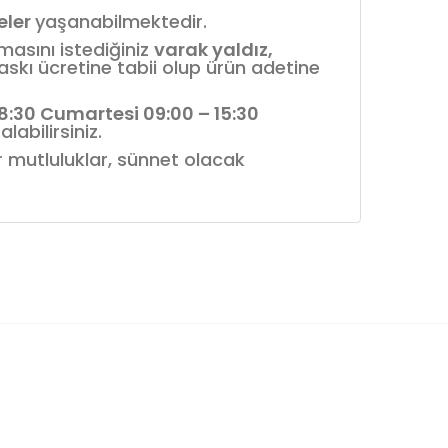
reler
yaşanabilmektedir.
nmasını istediğiniz
varak yaldız,
askı ücretine tabii olup ürün adetine
18:30 Cumartesi 09:00 – 15:30
labilirsiniz.
ür mutluluklar, sünnet olacak