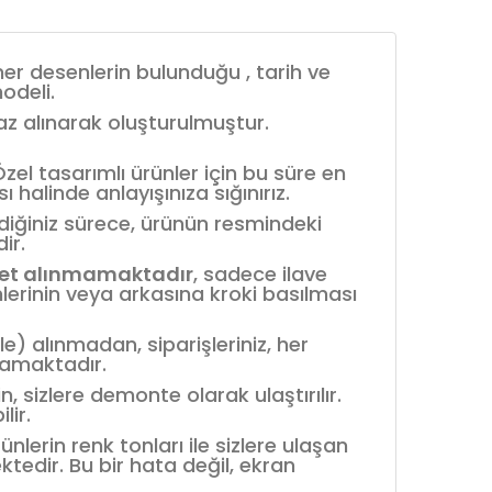
r desenlerin bulunduğu , tarih ve
odeli.
baz alınarak oluşturulmuştur.
el tasarımlı ürünler için bu süre en
 halinde anlayışınıza sığınırız.
mediğiniz sürece, ürünün resmindeki
ir.
et alınmamaktadır
, sadece ilave
mlerinin veya arkasına kroki basılması
le) alınmadan, siparişleriniz, her
mamaktadır.
 sizlere demonte olarak ulaştırılır.
lir.
rünlerin renk tonları ile sizlere ulaşan
ektedir. Bu bir hata değil, ekran