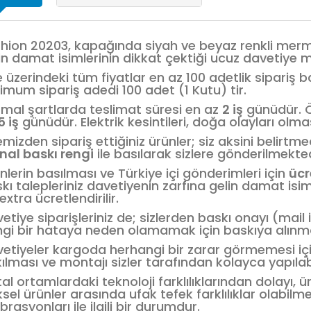
hion 20203, kapağında siyah ve beyaz renkli merme
in damat isimlerinin dikkat çektiği ucuz davetiye m
e üzerindeki tüm fiyatlar en az 100 adetlik sipariş 
imum sipariş adedi 100 adet (1 Kutu) tir.
mal şartlarda teslimat süresi en az
2 iş
günüdür. Öz
5 iş
günüdür. Elektrik kesintileri, doğa olayları olması
emizden sipariş ettiğiniz ürünler; siz aksini belirt
inal baskı rengi
ile basılarak sizlere gönderilmekted
nlerin basılması ve Türkiye içi gönderimleri için
ücr
kı talepleriniz davetiyenin zarfına gelin damat isi
 extra ücretlendirilir.
etiye siparişleriniz de; sizlerden baskı onayı (mail i
gi bir hataya neden olamamak için baskıya alın
etiyeler kargoda herhangi bir zarar görmemesi için,
ılması ve montajı sizler tarafından kolayca yapılabi
ital ortamlardaki teknoloji farklılıklarından dolayı, ü
iksel ürünler arasında ufak tefek farklılıklar olabilm
ibrasyonları ile ilgili bir durumdur.