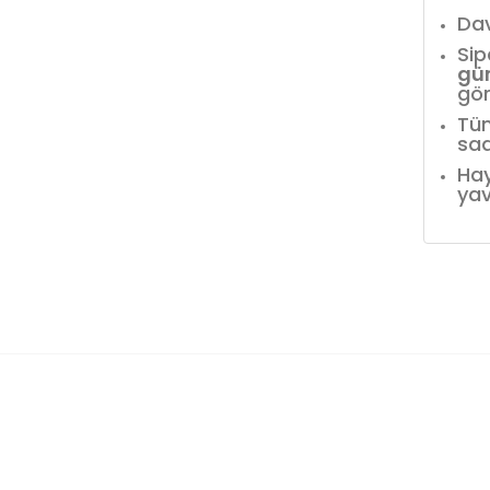
Dav
Sip
gü
gör
Tüm
saa
Hay
yav