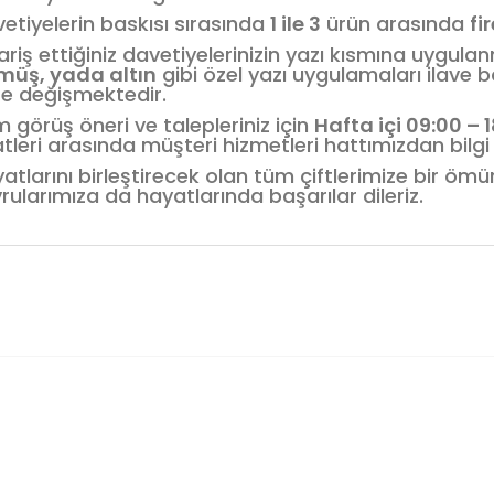
etiyelerin baskısı sırasında
1 ile 3
ürün arasında
fi
ariş ettiğiniz davetiyelerinizin yazı kısmına uygula
müş, yada altın
gibi özel yazı uygulamaları ilave b
e değişmektedir.
 görüş öneri ve talepleriniz için
Hafta içi 09:00 – 
tleri arasında müşteri hizmetleri hattımızdan bilgi a
atlarını birleştirecek olan tüm çiftlerimize bir öm
rularımıza da hayatlarında başarılar dileriz.