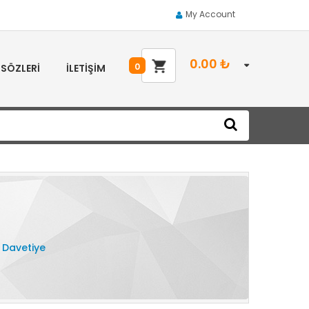
My Account
0.00
₺
0
 SÖZLERI
İLETIŞIM
 Davetiye